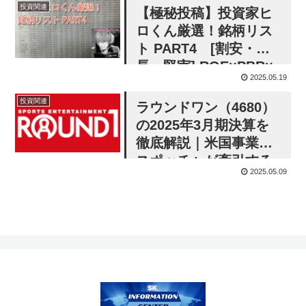
投資関連
【極秘投稿】投資家ヒ
ロくん厳選！銘柄リス
ト PART4 [割安・成
長・堅実] ROE×PBR×
2025.05.19
ネットキャッシュで選
ぶ注目2銘柄（2025年
投資関連
ラウンドワン（4680）
版）
の2025年3月期決算を
徹底解説｜米国事業と
スポッチャが牽引する
2025.05.09
増収増益の実態