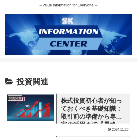
～Value Information for Everyone!～
投資関連
投資関連
株式投資初心者が知っ
ておくべき基礎知識：
取引前の準備から専門
家の活用まで【最終
2024.11.23
回】（全３回）