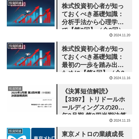
投資関連
株式投資初心者が知っ
ておくべき基礎知識：
分析手法から心理学ま
で【第2回】（全3回）
2024.11.20
投資関連
株式投資初心者が知っ
ておくべき基礎知識：
最初の一歩を踏み出す
ために【第1回】（全3
2024.11.16
回）
投資関連
《決算短信解読》
【3397】トリドールホ
ールディングスの2025
年3月期 第2四半期決算
2024.11.15
分析：国内成長と海外
課題のバランス
投資関連
東京メトロの業績成長