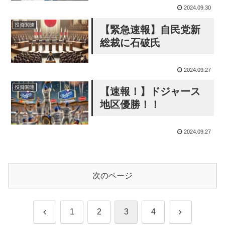
2024.09.30
投資関連
【緊急速報】自民党新
総裁に石破氏
2024.09.27
投資関連
【速報！】ドジャース
地区優勝！！
2024.09.27
次のページ
前
次
1
2
3
4