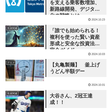
を支える乗客数増加、
新路線開発、デジタル
化の戦略とは
2024.10.23
投資関連
「誰でも始められる！
複利を使った賢い資産
形成と安全な投資法の
完全ガイド」
2024.10.03
グルメ
【丸亀製麺】 釜上げ
うどん半額デー
2024.10.01
投資関連
大谷さん、2冠王達
成！！