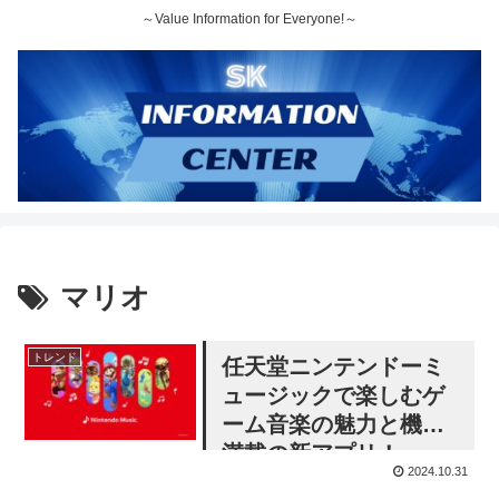
～Value Information for Everyone!～
マリオ
トレンド
任天堂ニンテンドーミ
ュージックで楽しむゲ
ーム音楽の魅力と機能
満載の新アプリ！
2024.10.31
Nintendo Switch