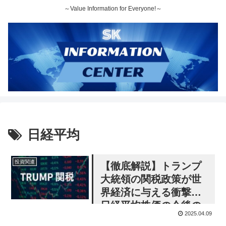
～Value Information for Everyone!～
日経平均
投資関連
【徹底解説】トランプ
大統領の関税政策が世
界経済に与える衝撃と
日経平均株価の今後の
2025.04.09
展望：株式投資家向け