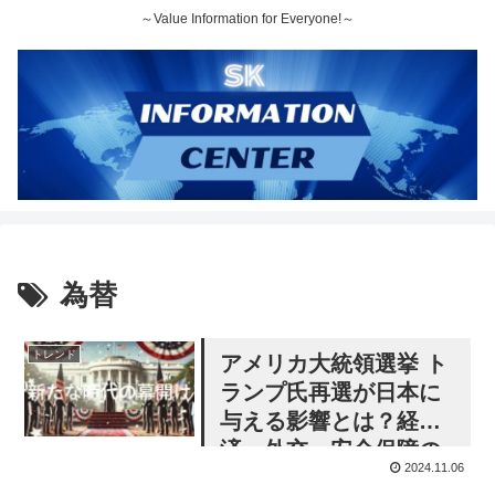
～Value Information for Everyone!～
為替
トレンド
アメリカ大統領選挙 ト
ランプ氏再選が日本に
与える影響とは？経
済・外交・安全保障の
2024.11.06
行方を解説