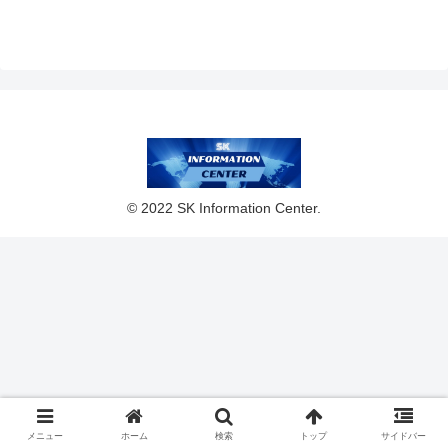
動産開発がけん引する
一方で来期は利益小休
止―投資戦略＆エント
リータイミングを徹底
解説
© 2022 SK Information Center.
メニュー
ホーム
検索
トップ
サイドバー