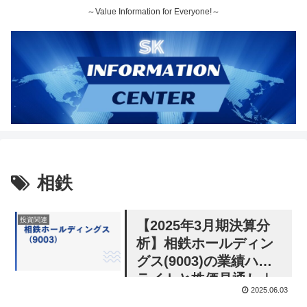
～Value Information for Everyone!～
相鉄
投資関連
【2025年3月期決算分
析】相鉄ホールディン
グス(9003)の業績ハイ
ライトと株価見通し｜
2025.06.03
ホテル事業の回復と不