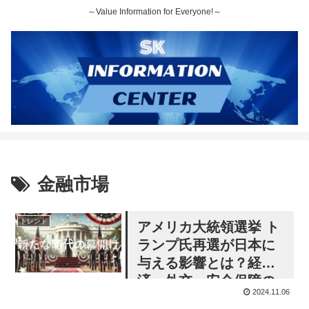
～Value Information for Everyone!～
金融市場
トレンド
アメリカ大統領選挙 ト
ランプ氏再選が日本に
与える影響とは？経
済・外交・安全保障の
2024.11.06
行方を解説