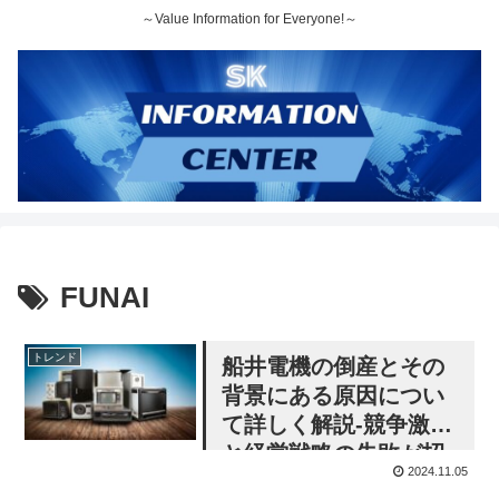
～Value Information for Everyone!～
FUNAI
トレンド
船井電機の倒産とその
背景にある原因につい
て詳しく解説-競争激化
と経営戦略の失敗が招
2024.11.05
いた破産-その②《過去