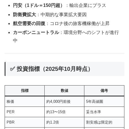
円安（1ドル＝150円超）
：輸出企業にプラス
防衛費拡大
：中期的な事業拡大要因
航空需要の回復
：コロナ後の旅客機稼働が上昇
カーボンニュートラル
：環境分野へのシフトが進行
中
✅ 投資指標（2025年10月時点）
指標
数値
備考
株価
約4,000円前後
5年高値圏
PER
約13〜15倍
妥当水準
PBR
約1.2倍
割安感は限定的