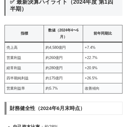
✅ 最新決算ハイライト（2024年度 第1四
半期）
数値（2024年4〜6
指標
前年同期比
月）
売上高
約4,580億円
+7.4%
営業利益
約260億円
+22.7%
経常利益
約280億円
+20.9%
四半期純利益
約175億円
+26.5%
営業利益率
約5.7%
改善傾向
財務健全性（2024年6月末時点）
自己資本比率
：約28%