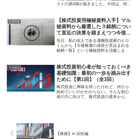
ストの第4弾が届きました。今回は、特に
注目すべき2銘柄を厳選し、分析していき
たいと思います。選定基準は以下の通
り：ROE（自己資本利益率）：資本効率
【株式投資用極秘資料入手】マル
投資関連
の良さ自己資本比...
秘資料から厳選した３銘柄につい
て直近の決算を踏まえつつ今後の
投資戦略などを詳しく解説
先日、私の友人である凄腕投資家のヒロ
くんから【今後株価の成長が見込まれる
銘柄一覧】という極秘資料を頂戴しまし
た。投資家ヒロくんはメチャメチャ選球
眼のいい投資家で、その銘柄選定の良さ
に、私はいつもびっくりしております。
株式投資初心者が知っておくべき
投資関連
正直、その極秘資料一覧の...
基礎知識：最初の一歩を踏み出す
ために【第1回】（全3回）
株式投資に興味を持ったけれど、何から
始めていいのかわからない。そんな初心
者の方に向けて、株式投資の基本からリ
スク管理、そして投資目的の設定まで、
詳しく解説します。これから紹介するポ
イントを押さえて、安心して投資の世界
に踏み出しましょう。1....
【株旅】in 浜松編