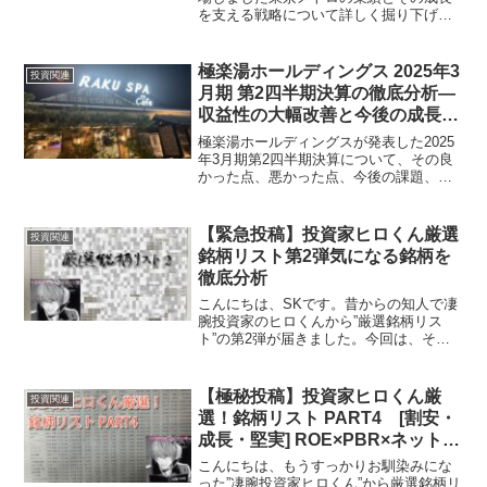
を支える戦略について詳しく掘り下げて
いきます。乗客数の増加と業績向上近
年、東京の都市人口の増加に加え、訪日
外国人観光客の急増により、東京メトロ
極楽湯ホールディングス 2025年3
投資関連
の乗客数は着実に増...
月期 第2四半期決算の徹底分析—
収益性の大幅改善と今後の成長戦
略
極楽湯ホールディングスが発表した2025
年3月期第2四半期決算について、その良
かった点、悪かった点、今後の課題、成
長見込みを徹底分析します。今回の決算
は、収益性が大幅に改善した一方で、売
上高の成長や財務健全性に対する課題が
【緊急投稿】投資家ヒロくん厳選
投資関連
見えてきました。今...
銘柄リスト第2弾気になる銘柄を
徹底分析
こんにちは、SKです。昔からの知人で凄
腕投資家のヒロくんから”厳選銘柄リス
ト”の第2弾が届きました。今回は、その
中で特に気になった東京窯業（TYK、証
券コード：5363）をピックアップして、
最新決算短信（2025年3月期 第3四半期）
【極秘投稿】投資家ヒロくん厳
投資関連
と月足...
選！銘柄リスト PART4 [割安・
成長・堅実] ROE×PBR×ネットキ
ャッシュで選ぶ注目2銘柄（2025
こんにちは、もうすっかりお馴染みにな
年版）
った”凄腕投資家ヒロくん”から厳選銘柄リ