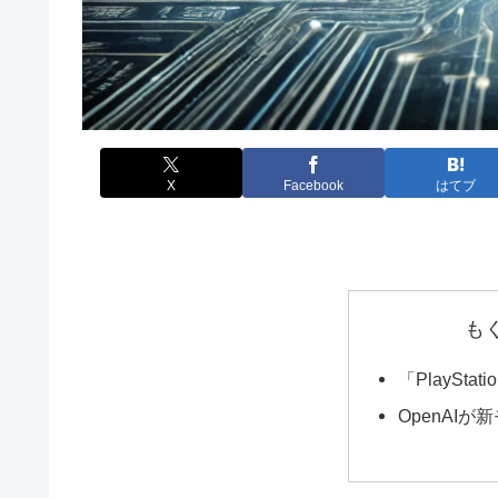
X
Facebook
はてブ
も
「PlayStat
OpenAI