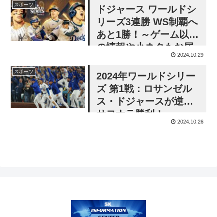
フレディさん！
スポーツ
ドジャース ワールドシ
リーズ3連勝 WS制覇へ
あと1勝！～ゲーム以外
の情報や小ネタもお届
2024.10.29
けします～
スポーツ
2024年ワールドシリー
ズ 第1戦：ロサンゼル
ス・ドジャースが逆転
サヨナラ勝利！
2024.10.26