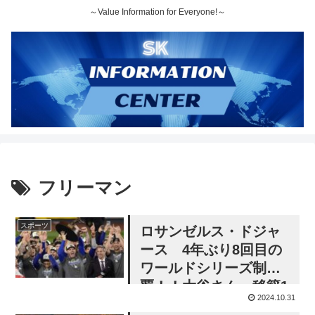
～Value Information for Everyone!～
フリーマン
スポーツ
ロサンゼルス・ドジャ
ース 4年ぶり8回目の
ワールドシリーズ制
覇！！大谷さん、移籍1
2024.10.31
年目での快挙 MVPは