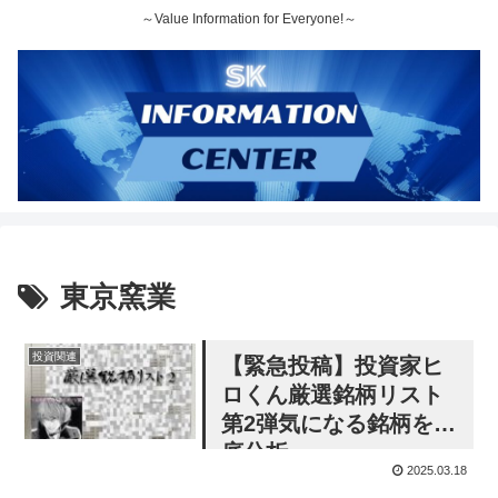
～Value Information for Everyone!～
東京窯業
投資関連
【緊急投稿】投資家ヒ
ロくん厳選銘柄リスト
第2弾気になる銘柄を徹
底分析
2025.03.18