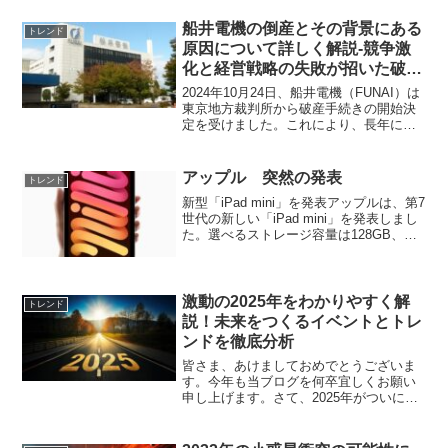
船井電機の倒産とその背景にある
トレンド
原因について詳しく解説-競争激
化と経営戦略の失敗が招いた破
産-
2024年10月24日、船井電機（FUNAI）は
東京地方裁判所から破産手続きの開始決
定を受けました。これにより、長年にわ
たる経営不振と競争激化の末に、同社は
経営再建の道を閉ざされ、倒産という結
末を迎えることとなりました。負債総額
アップル 突然の発表
トレンド
は約461億...
新型「iPad mini」を発表アップルは、第7
世代の新しい「iPad mini」を発表しまし
た。選べるストレージ容量は128GB、
256GB、512GBの3種類で、それぞれに
Wi-FiモデルとWi-Fi + Cellularモデルが用
意さ...
激動の2025年をわかりやすく解
トレンド
説！未来をつくるイベントとトレ
ンドを徹底分析
皆さま、あけましておめでとうございま
す。今年も当ブログを何卒宜しくお願い
申し上げます。さて、2025年がついに始
まりました！今年は、多くの大きな変化
が予想されています。政治、経済、テク
ノロジー、文化、環境問題といった多様