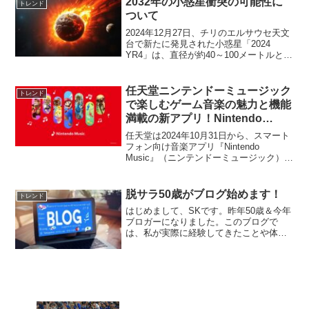
2032年の小惑星衝突の可能性に
トレンド
な分野で、私たちの日...
ついて
2024年12月27日、チリのエルサウセ天文
台で新たに発見された小惑星「2024
YR4」は、直径が約40～100メートルと推
定されています。この小惑星が2032年12
月22日に地球に衝突する確率は約1.2%と
されています。この確率は、地球...
任天堂ニンテンドーミュージック
トレンド
で楽しむゲーム音楽の魅力と機能
満載の新アプリ！Nintendo
Switch Online加入者必見の新体
任天堂は2024年10月31日から、スマート
験
フォン向け音楽アプリ『Nintendo
Music』（ニンテンドーミュージック）を
配信開始しました。このアプリは、任天
堂のゲーム音楽をいつでもどこでも楽し
めるサービスで、特にNintendo Sw...
脱サラ50歳がブログ始めます！
トレンド
はじめまして、SKです。昨年50歳＆今年
ブロガーになりました。このブログで
は、私が実際に経験してきたことや体験
したこと、少しニッチなお役立ち情報、
雑学、運気上昇、個人投資家としての見
解などを皆様にシェアしていきたいと思
います。まずは、簡単に...