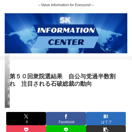
～Value Information for Everyone!～
引
用
：
第５０回衆院選結果 自公与党過半数割
日
れ 注目される石破総裁の動向
経
新
聞
トレンド
X
Facebook
はてブ