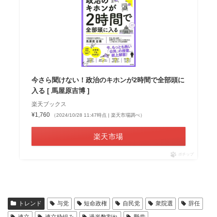
今さら聞けない！政治のキホンが2時間で全部頭に
入る [ 馬屋原吉博 ]
楽天ブックス
¥1,760
（2024/10/28 11:47時点 | 楽天市場調べ）
楽天市場
ポチップ
トレンド
与党
短命政権
自民党
衆院選
辞任