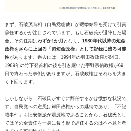
まず、石破茂首相（自民党総裁）が選挙結果を受けて引責
辞任するかが注目されています。もし石破氏が退陣した場
合、その任期は
わずか1か月
となり、
1980年代以降の短命
政権をさらに上回る「超短命政権」として記録に残る可能
性
があります。過去には、1994年の羽田孜政権が64日、
1989年の竹下登首相の後を引き継いだ宇野宗佑政権が69
日で終わった事例がありますが、石破政権はそれらを大き
く下回ります。
しかしながら、石破氏がすぐに辞任するかは微妙な状況で
す。自民党への逆風は岸田政権からの継続であり、「不記
載事件」も旧安倍派が震源地であることから、石破氏とし
てはその全責任を一身に負う形で辞任するのは不本意と考