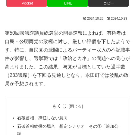
Pocket
LINE
コピー
2024.10.28
2024.10.29
第50回衆議院議員総選挙の開票速報によれば、有権者は
自民・公明両党の政権に対し、厳しい評価を下したようで
す。特に、自民党の派閥によるパーティー収入の不記載事
件が影響し、選挙戦では「政治とカネ」の問題への関心が
高まりました。この結果、与党が目標としていた過半数
（233議席）を下回る見通しとなり、永田町では波乱の政
局が予想されます。
もくじ
石破首相、辞任しない意向
石破首相続投の場合 想定シナリオ その①「追加公
認」