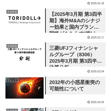
2025.02.18
つつ今後の投資戦略な
どを詳しく解説
投資関連
【2025年3月期 第3四半
期】海外M&Aのシナジ
ー効果と国内ブランド
戦略がもたらす(株)ト
2025.02.17
リドールホールディン
グスの躍進を徹底分析
投資関連
三菱UFJフィナンシャ
──過去最高売上の好調
ルグループ（8306）
要因から減益要因、さ
2025年3月期 第3四半期
らには今後の改善策と
決算分析
強みまでを詳しく解説
2025.02.04
トレンド
2032年の小惑星衝突の
可能性について
2025.02.04
投資関連