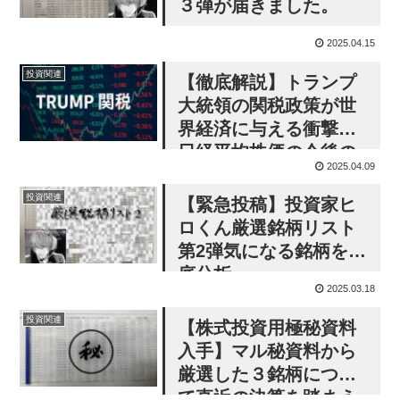
３弾が届きました。
2025.04.15
投資関連
【徹底解説】トランプ
大統領の関税政策が世
界経済に与える衝撃と
日経平均株価の今後の
2025.04.09
展望：株式投資家向け
投資戦略レポート
投資関連
【緊急投稿】投資家ヒ
ロくん厳選銘柄リスト
第2弾気になる銘柄を徹
底分析
2025.03.18
投資関連
【株式投資用極秘資料
入手】マル秘資料から
厳選した３銘柄につい
て直近の決算を踏まえ