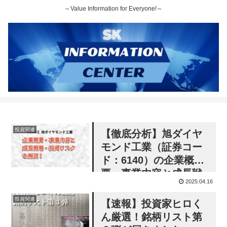
～Value Information for Everyone!～
投資関連
【徹底分析】旭ダイヤ
モンド工業（証券コー
ド：6140）の企業概
要・事業内容と成長戦
2025.04.16
略・投資リスクを解
説！
投資関連
【速報】投資家ヒロく
ん厳選！銘柄リスト第