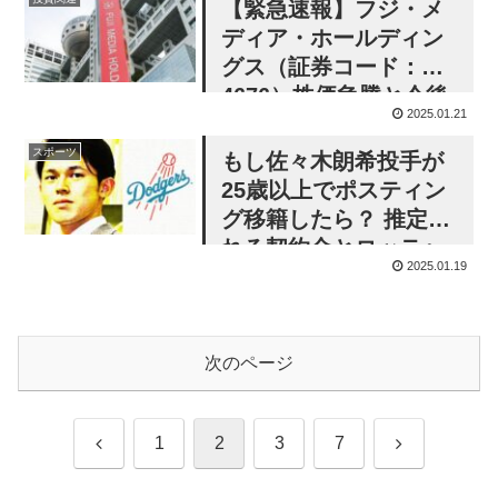
【緊急速報】フジ・メ
ディア・ホールディン
グス（証券コード：
4676）株価急騰と今後
2025.01.21
の投資シナリオをアク
ティビスト（物言う株
スポーツ
もし佐々木朗希投手が
主）目線で考察
25歳以上でポスティン
グ移籍したら？ 推定さ
れる契約金とロッテへ
2025.01.19
の譲渡金
次のページ
前
次
1
2
3
7
へ
へ