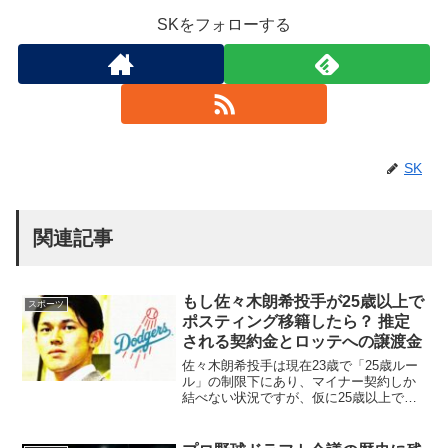
SKをフォローする
SK
関連記事
もし佐々木朗希投手が25歳以上で
スポーツ
ポスティング移籍したら？ 推定
される契約金とロッテへの譲渡金
佐々木朗希投手は現在23歳で「25歳ルー
ル」の制限下にあり、マイナー契約しか
結べない状況ですが、仮に25歳以上でポ
スティング移籍をしていた場合には、ど
のような契約金額やロッテ球団への譲渡
金になっていた可能性があるのでしょう