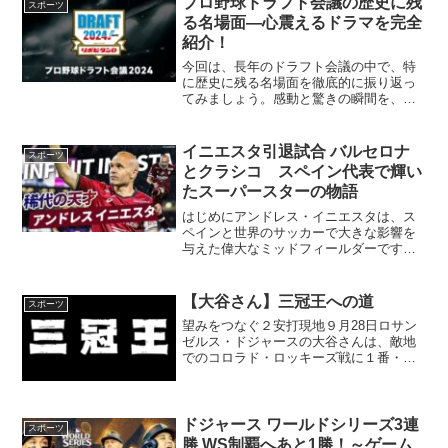
プロ野球ドラフト会議の歴史に残
スポーツ
か。以下では、最近...
る名場面—心震えるドラマを完全
紹介！
今回は、長年のドラフト会議の中で、特
に歴史に残る名場面を徹底的に振り返っ
てみましょう。感動と驚きの瞬間を、皆
さんと一緒に再体験したいと思います！
はじめに—ドラフト会議が生むドラマと
はドラフト会議は、単なる新人選手の選
イニエスタ引退試合 バルセロナ
スポーツ
抜の場ではなく、各選手の...
とクラシコ スペイン代表で輝い
たスーパースターの物語
はじめにアンドレス・イニエスタは、ス
ペインと世界のサッカーで大きな影響を
与えた偉大なミッドフィールダーです。
彼の引退試合は、たくさんのファンにと
ってとても感動的なイベントです。この
記事では、イニエスタのすばらしいキャ
【大谷さん】三冠王への道
スポーツ
リアや彼がどんな影響を残...
望みをつなぐ２安打現地９月28日ロサン
ゼルス・ドジャースの大谷さんは、敵地
でのコロラド・ロッキーズ戦に１番・指
名打者でスタメン出場。５打数２安打１
盗塁の活躍でチームは13対２で大勝しま
した。大谷さんは打率を.310に上げ、リ
ーグ首位打者のル...
ドジャース ワールドシリーズ3連
スポーツ
勝 WS制覇へあと1勝！～ゲーム