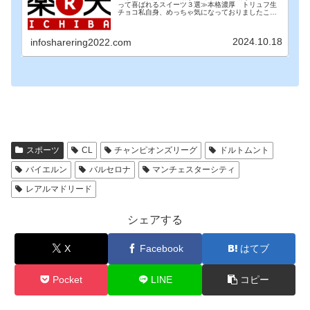
って喜ばれるスイーツ３選≫本格濃厚 トリュフ生
チョコ私自身、めっちゃ気になっておりましたこち
らの商品。一度購入し、試食をしてみました。予想
どおり、いや、それ以上のおいしさでしたので、知
人へのギ...
2024.10.18
infosharering2022.com
スポーツ
CL
チャンピオンズリーグ
ドルトムント
バイエルン
バルセロナ
マンチェスターシティ
レアルマドリード
シェアする
X
Facebook
はてブ
Pocket
LINE
コピー