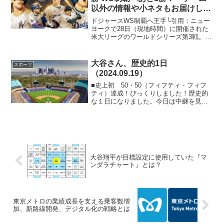
以外の情報や小ネタもお届けしま
す～
ドジャースWS制覇へ王手└引用：ニュー
ヨークで28日（現地時間）に開催された
米大リーグのワールドシリーズ第3戦。
ナ・リーグのドジャースはア・リーグの
ヤンキースと対戦し、前の試合左肩を負
傷した大谷選手が「1番・指名打者」とし
大谷さん、歴史的1日
スポーツ
て出場しました。し...
（2024.09.19）
■史上初 50・50（フィフティ・フィフ
ティ）達成！びっくりしました！歴史的
な１日になりました。今日は中継を見る
ことができたので、朝テレビを付けた瞬
間から何かいい予感しかありませんでし
た。マーリンズ戦が行われたこのマイア
ミのローンデポ・パー...
大谷翔平が目標設定に使用していた『マ
ンダラチャート』とは？
東京メトロの業績成長を支える乗客数増
加、新路線開発、デジタル化の戦略とは